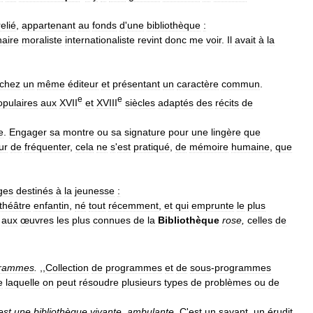
relié
,
appartenant
au
fonds
d
'
une
bibliothèque
:
naire
moraliste
internationaliste
revint
donc
me
voir
.
Il
avait
à
la
chez
un
même
éditeur
et
présentant
un
caractère
commun
.
e
e
opulaires
aux
XVII
et
XVIII
siècles
adaptés
des
récits
de
e
.
Engager
sa
montre
ou
sa
signature
pour
une
lingère
que
ur
de
fréquenter
,
cela
ne
s
'
est
pratiqué
,
de
mémoire
humaine
,
que
ges
destinés
à
la
jeunesse
:
théâtre
enfantin
,
né
tout
récemment
,
et
qui
emprunte
le
plus
aux
œuvres
les
plus
connues
de
la
Bibliothèque
rose
,
celles
de
grammes
.
,,
Collection
de
programmes
et
de
sous
-
programmes
e
laquelle
on
peut
résoudre
plusieurs
types
de
problèmes
ou
de
est
une
bibliothèque
vivante
,
ambulante
.
C
'
est
un
savant
,
un
érudit