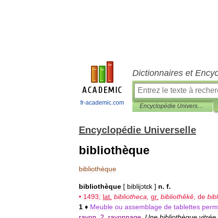
Dictionnaires et Ency
fr-academic.com
Encyclopédie Universelle
Encyclopédie Universelle
bibliothèque
bibliothèque
bibliothèque
[
biblijɔtɛk
]
n
.
f
.
•
1493
;
lat
.
bibliotheca
,
gr
.
bibliothêkê
,
de
bib
1
♦
Meuble
ou
assemblage
de
tablettes
perm
rayon
,
2
.
rayonnage
.
Une
bibliothèque
vitrée