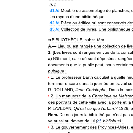
n
.
f
.
d1
./
d
Meuble
ou
assemblage
de
planches
,
les
rayons
d
'
une
bibliothèque
.
d2
./
d
Pièce
ou
édifice
où
sont
conservés
de
d3
./
d
Collection
de
livres
.
Une
bibliothèque
⇒
BIBLIOTHÈQUE
,
subst
.
fém
.
A
.—
Lieu
où
est
rangée
une
collection
de
liv
1
.
[
Les
livres
sont
rangés
en
vue
de
la
consul
a
)
Bâtiment
,
salle
où
sont
déposées
,
rangée
documents
que
le
public
peut
,
sous
certaines
publique
:
•
1
.
Le
professeur
Barth
calculait
à
quelle
he
terminer
encore
dans
la
journée
un
travail
c
R
.
ROLLAND
,
Jean
-
Christophe
,
Dans
la
mai
•
2
.
Un
manuscrit
de
la
Chronique
de
Meister
des
portraits
de
cette
ville
avec
la
porte
et
la
P
.
LAVEDAN
,
Qu
'
est
-
ce
que
l
'
urban
.?
1926
,
p
Rem
.
De
nos
jours
la
bibliothèque
n
'
est
pas
va
aussi
au
devant
de
lui
(
cf
.
bibliobus
)
:
•
3
.
Le
gouvernement
des
Provinces
-
Unies
,
e