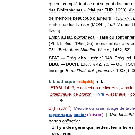
qui
ont
compilé
tout
ce
qui
se
peut
dire
sur
u
des
Bibliothèques
» (
cité
par
FUR
.
1690
);
d
'
o
de
mémoire
beaucoup
d
'
auteurs
» (
CORN
.,
renferme
des
livres
» (
MONT
.,
Lett
.
V
dans
L
livres
).
Empr
.
au
lat
.
bibliotheca
«
salle
où
sont
enfe
(
PLINE
,
ibid
.,
1956
,
36
); «
ensemble
de
livre
731
(
Beda
dans
Mittellat
.
W
.
s
.
v
.,
1462
,
52
).
STAT
. —
Fréq
.
abs
.
littér
.
:
2
948
.
Fréq
.
rel
.
BBG
. —
DUCH
.
1967
, §
42
,
70
. —
GOTTSC
lexicogr
.
B
.
de
l
'
Inst
.
nat
.
genevois
.
1905
,
t
.
3
bibliothèque
[
biblijɔtɛk
]
n
.
f
.
ÉTYM
.
1493
, «
collection
de
livres
»; «
salle
bibliothêkê
,
de
biblion
«
livre
»,
et
thêkê
«
co
❖
e
1
(
Fin
XVI
).
Meuble
ou
assemblage
de
table
rayonnage
;
casier
(
à
livres
).
||
Une
biblioth
portes
grillagées
.
1
Il
y
a
des
gens
qui
mettent
leurs
livres
ses
livres
.