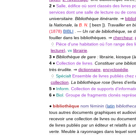
2
♦
Salle
,
édifice
où
sont
classés
des
livres
p
services
dont
une
salle
de
lecture
ou
de
cons
universitaire
.
Bibliothèque
itinérante
.
⇒
bibli
la
Nationale
,
la
B
.
N
.
[
beɛn
])
.
Travailler
en
b
(
1878
)
BIBLI
. —
Un
rat
de
bibliothèque
,
se
d
fouiller
dans
les
bibliothèques
. ⇒
chercheur
,
♢
Pièce
d
'
une
habitation
où
l
'
on
range
des
l
lecture
)
,
vx
librairie
.
3
♦
Bibliothèque
de
gare
:
librairie
,
kiosque
(
à
4
♦
Collection
de
livres
.
Constituer
une
biblio
très
érudite
. ⇒
dictionnaire
,
encyclopédie
.
♢
Spécialt
Ensemble
de
livres
publiés
chez
collection
.
La
bibliothèque
rose
(
livres
d
'
enfa
5
♦
Inform
.
Collection
de
supports
d
'
informat
6
♦
Biol
.
Groupe
de
fragments
clonés
représ
●
bibliothèque
nom
féminin
(
latin
bibliothec
tous
autres
documents
graphiques
et
audiovi
recevoir
une
collection
de
livres
ou
document
de
livres
publiés
par
un
éditeur
et
relatifs
à
u
verte
.
Meuble
à
rayonnages
dans
lequel
sont