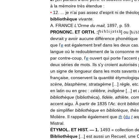
à
la
mémoire
très
étendue
:
•
12
. ...
je
n
'
ai
pas
assez
d
'
esprit
ni
de
théolo
bibliothèque
vivante
.
A
.
FRANCE
L
'
Orme
du
mail
,
1897
,
p
.
59
.
PRONONC
.
ET
ORTH
.
:
[
]
ou
[
devrait
y
avoir
aucune
différence
phonétique
que
l
'
e
est
également
bref
dans
les
deux
cas
langue
où
le
redoublement
de
la
consonne
m
par
contre
-
coup
,
l
'
e
ouvert
qui
porte
l
'
accent
deux
séries
de
mots
.
Ils
s
'
y
croient
autorisés
un
signe
de
longueur
dans
les
mots
savants
française
,
conservent
la
quantité
étymologiq
scène
,
blasphème
,
stratagème
[...]
règle
,
etc
en
latin
ou
en
grec
:
célèbre
,
indigène
[...]
et
bibliothèque
(
bibliothéca
),
fidèle
,
athlète
,
com
accent
aigu
.
À
partir
de
1835
l
'
Ac
.
écrit
bibli
de
simplifier
bibliothèque
en
bibliotèque
,
thès
Molière
.
Il
rappelle
également
que
th
(
du
t
as
Mistral
.
ÉTYMOL
.
ET
HIST
. —
1
.
1493
«
collection
d
Bibliothèque
[...]
est
aussi
un
Recueil
,
une
C