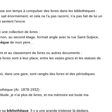
sse
son
temps
à
compulser
des
livres
dans
les
bibliothèques
:
sait
énormément
,
et
cela
ne
l
'
a
pas
racorni
,
n
'
a
pas
fait
de
lui
un
i
sentent
l
'
encre
.
e
une
collection
de
livres
:
rnon
,
au
second
étage
,
formait
angle
avec
la
rue
Saint
-
Sulpice
,
hèque
de
mon
père
...
nt
et
au
classement
de
livres
ou
autres
documents
:
s
livres
sont
à
leur
place
,
entre
les
vases
grecs
et
les
statues
de
où
,
dans
une
gare
,
sont
rangés
des
livres
et
des
périodiques
iothèque
(
Ac
.
1878
-
1932
)
:
litude
,
je
n
'
ai
plus
de
livres
,
et
ma
mémoire
est
toute
ma
e
sa
bibliothèque
.
Il
y
a
une
grande
tristesse
là
-
dedans
.