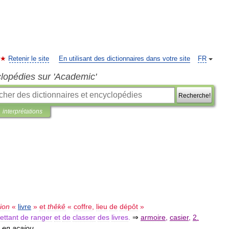
Retenir le site
En utilisant des dictionnaires dans votre site
FR
clopédies sur 'Academic'
Recherche!
interprétations
lion
«
livre
»
et
thêkê
«
coffre
,
lieu
de
dépôt
»
ettant
de
ranger
et
de
classer
des
livres
.
⇒
armoire
,
casier
,
2
.
,
en
acajou
.