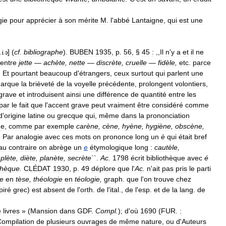
gie
pour
apprécier
à
son
mérite
M
.
l
'
abbé
Lantaigne
,
qui
est
une
] (
cf
.
bibliographe
).
BUBEN
1935
,
p
.
56
, §
45
:
,,
Il
n
'
y
a
et
il
ne
entre
jette
—
achète
,
nette
—
discrète
,
cruelle
—
fidèle
,
etc
.
parce
.
Et
pourtant
beaucoup
d
'
étrangers
,
ceux
surtout
qui
parlent
une
arque
la
brièveté
de
la
voyelle
précédente
,
prolongent
volontiers
,
grave
et
introduisent
ainsi
une
différence
de
quantité
entre
les
par
le
fait
que
l
'
accent
grave
peut
vraiment
être
considéré
comme
d
'
origine
latine
ou
grecque
qui
,
même
dans
la
prononciation
ue
,
comme
par
exemple
carène
,
cène
,
hyène
,
hygiène
,
obscène
,
.
Par
analogie
avec
ces
mots
on
prononce
long
un
è
qui
était
bref
au
contraire
on
abrège
un
e
étymologique
long
:
cautèle
,
plète
,
diète
,
planète
,
secrète
``.
Ac
.
1798
écrit
bibliothèque
avec
é
othèque
.
CLÉDAT
1930
,
p
.
49
déplore
que
l
'
Ac
.
n
'
ait
pas
pris
le
parti
e
en
tèse
,
théologie
en
téologie
,
graph
.
que
l
'
on
trouve
chez
piré
grec
)
est
absent
de
l
'
orth
.
de
l
'
ital
.,
de
l
'
esp
.
et
de
la
lang
.
de
e
livres
» (
Mansion
dans
GDF
.
Compl
.
);
d
'
où
1690
(
FUR
.
:
ompilation
de
plusieurs
ouvrages
de
même
nature
,
ou
d
'
Auteurs