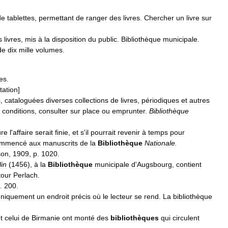
de
tablettes
,
permettant
de
ranger
des
livres
.
Chercher
un
livre
sur
s
livres
,
mis
à
la
disposition
du
public
.
Bibliothèque
municipale
.
de
dix
mille
volumes
.
res
.
tation
]
s
,
cataloguées
diverses
collections
de
livres
,
périodiques
et
autres
conditions
,
consulter
sur
place
ou
emprunter
.
Bibliothèque
ure
l
'
affaire
serait
finie
,
et
s
'
il
pourrait
revenir
à
temps
pour
ommencé
aux
manuscrits
de
la
Bibliothèque
Nationale
.
son
,
1909
,
p
.
1020
.
lin
(
1456
),
à
la
Bibliothèque
municipale
d
'
Augsbourg
,
contient
tour
Perlach
.
.
200
.
uniquement
un
endroit
précis
où
le
lecteur
se
rend
.
La
bibliothèque
t
celui
de
Birmanie
ont
monté
des
bibliothèques
qui
circulent