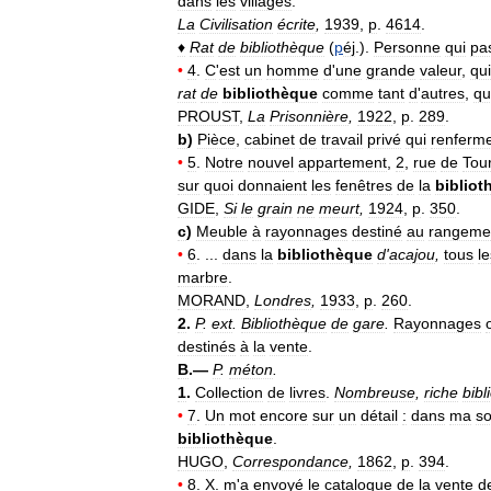
dans
les
villages
.
La
Civilisation
écrite
,
1939
,
p
.
4614
.
♦
Rat
de
bibliothèque
(
p
éj
.).
Personne
qui
pa
•
4
.
C
'
est
un
homme
d
'
une
grande
valeur
,
qui
rat
de
bibliothèque
comme
tant
d
'
autres
,
qu
PROUST
,
La
Prisonnière
,
1922
,
p
.
289
.
b
)
Pièce
,
cabinet
de
travail
privé
qui
renferm
•
5
.
Notre
nouvel
appartement
,
2
,
rue
de
Tou
sur
quoi
donnaient
les
fenêtres
de
la
bibliot
GIDE
,
Si
le
grain
ne
meurt
,
1924
,
p
.
350
.
c
)
Meuble
à
rayonnages
destiné
au
rangeme
•
6
. ...
dans
la
bibliothèque
d
'
acajou
,
tous
le
marbre
.
MORAND
,
Londres
,
1933
,
p
.
260
.
2
.
P
.
ext
.
Bibliothèque
de
gare
.
Rayonnages
destinés
à
la
vente
.
B
.—
P
.
méton
.
1
.
Collection
de
livres
.
Nombreuse
,
riche
bibl
•
7
.
Un
mot
encore
sur
un
détail
:
dans
ma
so
bibliothèque
.
HUGO
,
Correspondance
,
1862
,
p
.
394
.
•
8
.
X
.
m
'
a
envoyé
le
catalogue
de
la
vente
d