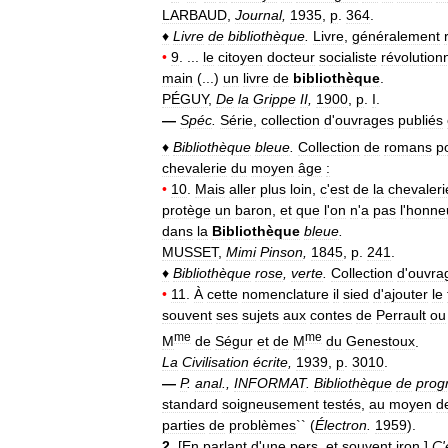
LARBAUD
,
Journal
,
1935
,
p
.
364
.
♦
Livre
de
bibliothèque
.
Livre
,
généralement
•
9
. ...
le
citoyen
docteur
socialiste
révolution
main
(...)
un
livre
de
bibliothèque
.
PÉGUY
,
De
la
Grippe
II
,
1900
,
p
.
I
.
—
Spéc
.
Série
,
collection
d
'
ouvrages
publiés
♦
Bibliothèque
bleue
.
Collection
de
romans
p
chevalerie
du
moyen
âge
:
•
10
.
Mais
aller
plus
loin
,
c
'
est
de
la
chevaleri
protège
un
baron
,
et
que
l
'
on
n
'
a
pas
l
'
honne
dans
la
Bibliothèque
bleue
.
MUSSET
,
Mimi
Pinson
,
1845
,
p
.
241
.
♦
Bibliothèque
rose
,
verte
.
Collection
d
'
ouvra
•
11
.
À
cette
nomenclature
il
sied
d
'
ajouter
le
souvent
ses
sujets
aux
contes
de
Perrault
ou
me
me
M
de
Ségur
et
de
M
du
Genestoux
.
La
Civilisation
écrite
,
1939
,
p
.
3010
.
—
P
.
anal
.,
INFORMAT
.
Bibliothèque
de
pro
standard
soigneusement
testés
,
au
moyen
d
parties
de
problèmes
`` (
Électron
.
1959
).
2
.
[
En
parlant
d
'
une
pers
.
et
souvent
iron
.]
C
'