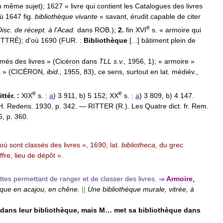
n
même
sujet
);
1627
«
livre
qui
contient
les
Catalogues
des
livres
ù
1647
fig
.
bibliothèque
vivante
«
savant
,
érudit
capable
de
citer
e
Disc
.
de
récept
.
à
l
'
Acad
.
dans
ROB
.);
2
.
fin
XVI
s
. «
armoire
qui
ITTRÉ
);
d
'
où
1690
(
FUR
.
:
Bibliothèque
[...]
bâtiment
plein
de
rmés
des
livres
» (
Cicéron
dans
TLL
s
.
v
.,
1956
,
1
); «
armoire
»
s
» (
CICÉRON
,
ibid
.,
1955
,
83
),
ce
sens
,
surtout
en
lat
.
médiév
.,
e
e
littér
.
:
XIX
s
.
:
a
)
3
911
,
b
)
5
152
;
XX
s
.
:
a
)
3
809
,
b
)
4
147
.
H
.
Redens
.
1930
,
p
.
342
. —
RITTER
(
R
.).
Les
Quatre
dict
.
fr
.
Rem
.
6
,
p
.
360
.
où
sont
classés
des
livres
»,
1690
;
lat
.
bibliotheca
,
du
grec
ffre
,
lieu
de
dépôt
».
ttes
permettant
de
ranger
et
de
classer
des
livres
.
⇒
Armoire
,
èque
en
acajou
,
en
chêne
.
||
Une
bibliothèque
murale
,
vitrée
,
à
dans
leur
bibliothèque
,
mais
M
…
met
sa
bibliothèque
dans