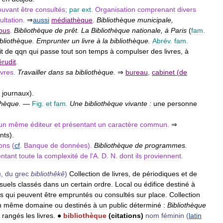
ouvant
être
consultés
;
par
ext
.
Organisation
comprenant
divers
ultation
.
⇒
aussi
médiathèque
.
Bibliothèque
municipale
,
obus
.
Bibliothèque
de
prêt
.
La
Bibliothèque
nationale
,
à
Paris
(
fam
.
ibliothèque
.
Emprunter
un
livre
à
la
bibliothèque
.
Abrév
.
fam
.
it
de
qqn
qui
passe
tout
son
temps
à
compulser
des
livres
,
à
érudit
.
ivres
.
Travailler
dans
sa
bibliothèque
.
⇒
bureau
,
cabinet
(
de
journaux
).
thèque
.
—
Fig
.
et
fam
.
Une
bibliothèque
vivante
:
une
personne
un
même
éditeur
et
présentant
un
caractère
commun
.
⇒
nts
).
ions
(
cf
.
Banque
de
données
).
Bibliothèque
de
programmes
.
entant
toute
la
complexité
de
l
'
A
.
D
.
N
.
dont
ils
proviennent
.
a
,
du
grec
bibliothêkê
)
Collection
de
livres
,
de
périodiques
et
de
suels
classés
dans
un
certain
ordre
.
Local
ou
édifice
destiné
à
s
qui
peuvent
être
empruntés
ou
consultés
sur
place
.
Collection
n
même
domaine
ou
destinés
à
un
public
déterminé
:
Bibliothèque
rangés
les
livres
.
●
bibliothèque
(
citations
)
nom
féminin
(
latin