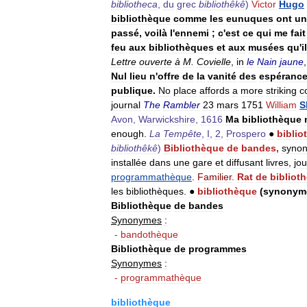
bibliotheca
,
du
grec
bibliothêkê
)
Victor
Hugo
bibliothèque
comme
les
eunuques
ont
un
passé
,
voilà
l
'
ennemi
;
c
'
est
ce
qui
me
fait
feu
aux
bibliothèques
et
aux
musées
qu
'
il
Lettre
ouverte
à
M
.
Covielle
,
in
le
Nain
jaune
Nul
lieu
n
'
offre
de
la
vanité
des
espéranc
publique
.
No
place
affords
a
more
striking
c
journal
The
Rambler
23
mars
1751
William
S
Avon
,
Warwickshire
,
1616
Ma
bibliothèque
enough
.
La
Tempête
,
I
,
2
,
Prospero
●
biblio
bibliothêkê
)
Bibliothèque
de
bandes
,
syno
installée
dans
une
gare
et
diffusant
livres
,
jo
programmathèque
.
Familier
.
Rat
de
bibliot
les
bibliothèques
.
●
bibliothèque
(
synonym
Bibliothèque
de
bandes
Synonymes
:
-
bandothèque
Bibliothèque
de
programmes
Synonymes
:
-
programmathèque
bibliothèque