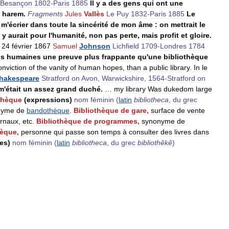
Besançon
1802
-
Paris
1885
Il
y
a
des
gens
qui
ont
une
harem
.
Fragments
Jules
Vallès
Le
Puy
1832
-
Paris
1885
Le
m
'
écrier
dans
toute
la
sincérité
de
mon
âme
:
on
mettrait
le
y
aurait
pour
l
'
humanité
,
non
pas
perte
,
mais
profit
et
gloire
.
,
24
février
1867
Samuel
Johnson
Lichfield
1709
-
Londres
1784
es
humaines
une
preuve
plus
frappante
qu
'
une
bibliothèque
onviction
of
the
vanity
of
human
hopes
,
than
a
public
library
.
In
le
hakespeare
Stratford
on
Avon
,
Warwickshire
,
1564
-
Stratford
on
m
'
était
un
assez
grand
duché
.
…
my
library
Was
dukedom
large
thèque
(
expressions
)
nom
féminin
(
latin
bibliotheca
,
du
grec
nyme
de
bandothèque
.
Bibliothèque
de
gare
,
surface
de
vente
urnaux
,
etc
.
Bibliothèque
de
programmes
,
synonyme
de
hèque
,
personne
qui
passe
son
temps
à
consulter
des
livres
dans
es
)
nom
féminin
(
latin
bibliotheca
,
du
grec
bibliothêkê
)